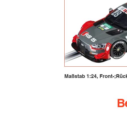
Maßstab 1:24, Front-;Rück
B
info@rennbahn-coswi