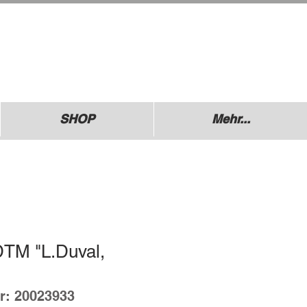
.: +49 (0) 1729355296
esdner Straße 136
640 Coswig
SHOP
Mehr...
DTM "L.Duval,
r: 20023933