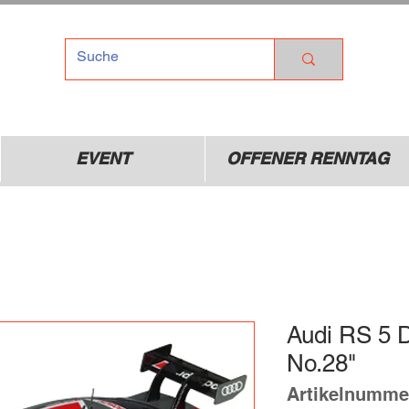
TEL
Dr
01
EVENT
OFFENER RENNTAG
Audi RS 5 
No.28"
Artikelnumme