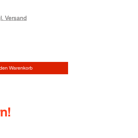
l. Versand
 den Warenkorb
n!
l.: +49 (0) 352378760
ndy: +49 (0) 1729355296