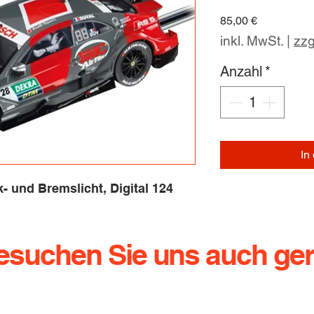
Preis
85,00 €
inkl. MwSt.
|
zzg
Anzahl
*
In
- und Bremslicht, Digital 124
esuchen Sie uns auch ger
g.de
Dresdener Straße 136
Te
01640 Coswig
Ha