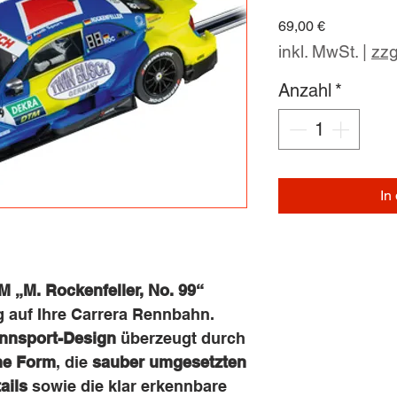
Preis
69,00 €
inkl. MwSt.
|
zzg
Anzahl
*
In
 „M. Rockenfeller, No. 99“
g auf Ihre Carrera Rennbahn.
nnsport-Design
überzeugt durch
he Form
, die
sauber umgesetzten
ails
sowie die klar erkennbare