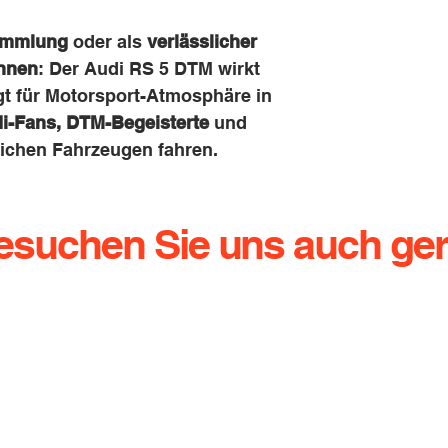
Sammlung
oder als
verlässlicher
nnen
: Der Audi RS 5 DTM wirkt
gt für Motorsport-Atmosphäre in
i-Fans, DTM-Begeisterte
und
reichen Fahrzeugen fahren.
esuchen Sie uns auch ger
g.de
Dresdener Straße 136
Te
01640 Coswig
Ha