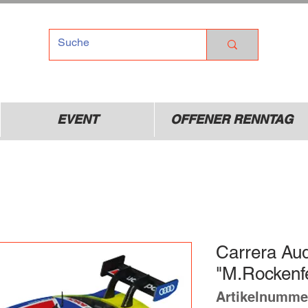
TEL
Dr
01
EVENT
OFFENER RENNTAG
Carrera Au
"M.Rockenfe
Artikelnumme