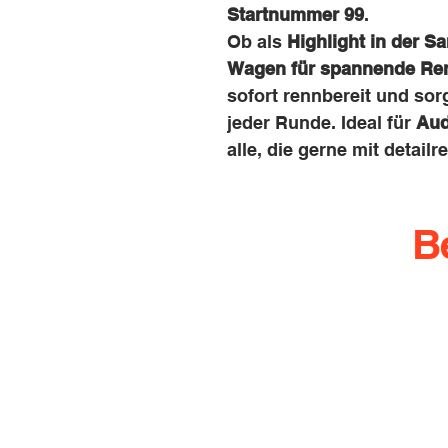
Startnummer 99
.
Ob als
Highlight in der 
Wagen für spannende Re
sofort rennbereit und sor
jeder Runde. Ideal für
Aud
alle, die gerne mit detail
B
info@rennbahn-coswi