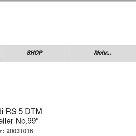
.: +49 (0) 1729355296
esdner Straße 136
640 Coswig
SHOP
Mehr...
di RS 5 DTM
ller No.99"
r: 20031016