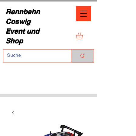
Rennbahn
Coswig
Event und
Shop
TEL.:
+49 (0) 1729355296
Dresdner Straße 136
01640 Coswig