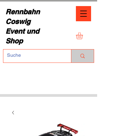
Rennbahn
Coswig
Event und
Shop
TEL.:
+49 (0) 1729355296
Dresdner Straße 136
01640 Coswig