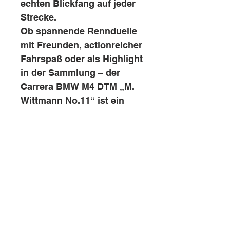
echten Blickfang auf jeder
Strecke.
Ob spannende Rennduelle
mit Freunden, actionreicher
Fahrspaß oder als Highlight
in der Sammlung – der
Carrera BMW M4 DTM „M.
Wittmann No.11“ ist ein
Muss für DTM-Fans und
Liebhaber moderner
Tourenwagen.
Besuchen Sie uns auch gern!
info@rennbahn-coswig.de
Dresdener Straße 136
01640 Coswig