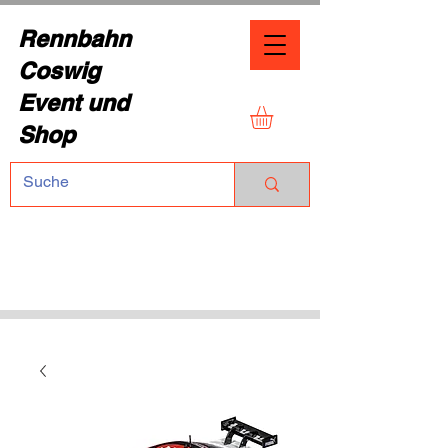
Rennbahn
Coswig
Event und
Shop
TEL.:
+49 (0) 1729355296
Dresdner Straße 136
01640 Coswig