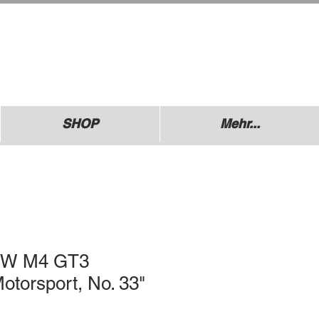
.: +49 (0) 1729355296
esdner Straße 136
640 Coswig
SHOP
Mehr...
MW M4 GT3
otorsport, No. 33"