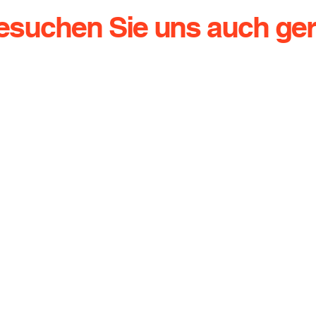
esuchen Sie uns auch ger
g.de
Dresdener Straße 136
Te
01640 Coswig
Ha