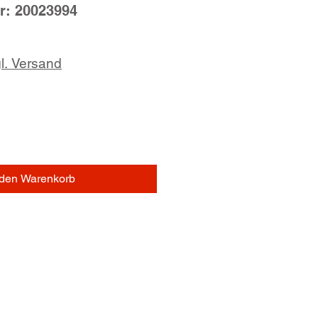
r: 20023994
l. Versand
 den Warenkorb