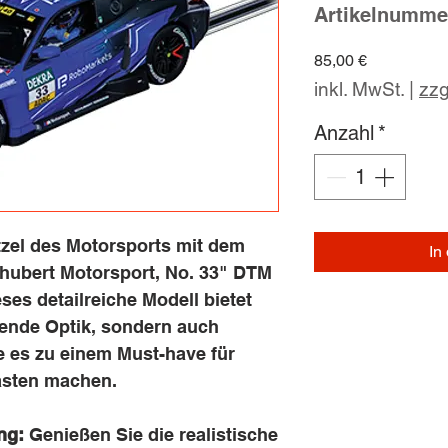
Artikelnumme
Preis
85,00 €
inkl. MwSt.
|
zzg
Anzahl
*
tzel des Motorsports mit dem
In
ubert Motorsport, No. 33" DTM
ses detailreiche Modell bietet
kende Optik, sondern auch
e es zu einem Must-have für
asten machen.
ng:
Genießen Sie die realistische