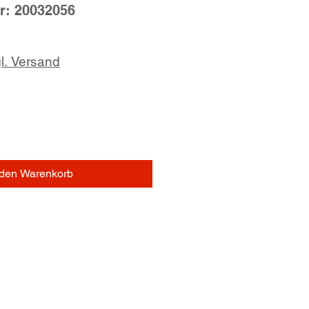
r: 20032056
l. Versand
 den Warenkorb