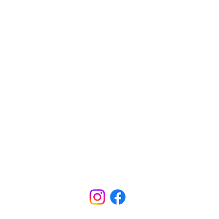
Te
01640 Coswig
Ha