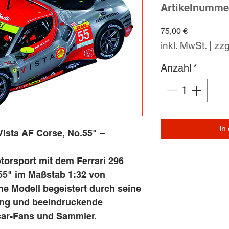
Artikelnumme
Preis
75,00 €
inkl. MwSt.
|
zzg
Anzahl
*
In
Vista AF Corse, No.55" –
torsport mit dem Ferrari 296
55" im Maßstab 1:32 von
che Modell begeistert durch seine
ung und beeindruckende
tcar-Fans und Sammler.