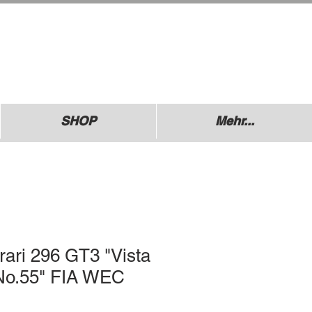
.: +49 (0) 1729355296
esdner Straße 136
640 Coswig
SHOP
Mehr...
rari 296 GT3 "Vista
No.55" FIA WEC