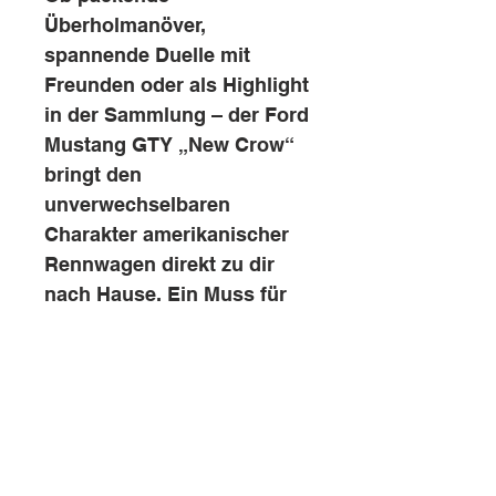
Überholmanöver,
spannende Duelle mit
Freunden oder als Highlight
in der Sammlung – der Ford
Mustang GTY „New Crow“
bringt den
unverwechselbaren
Charakter amerikanischer
Rennwagen direkt zu dir
nach Hause. Ein Muss für
Mustang-Fans, Carrera-
Enthusiasten und alle
Liebhaber leistungsstarker
Rennfahrzeuge.
Besuchen Sie uns auch gern!