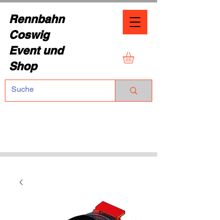
Rennbahn
Coswig
Event und
Shop
TEL.:
+49 (0) 1729355296
Dresdner Straße 136
01640 Coswig