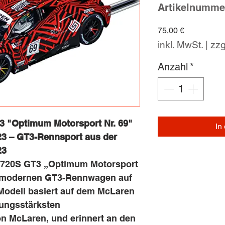
Artikelnumme
Preis
75,00 €
inkl. MwSt.
|
zzg
Anzahl
*
3 "Optimum Motorsport Nr. 69"
In
23 – GT3-Rennsport aus der
23
 720S GT3 „Optimum Motorsport
en modernen GT3-Rennwagen auf
Modell basiert auf dem McLaren
tungsstärksten
n McLaren, und erinnert an den