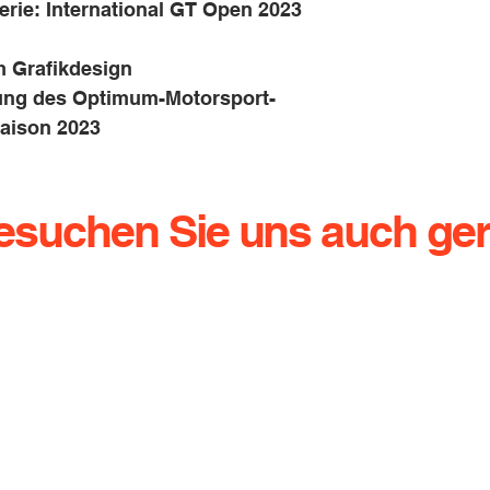
erie: International GT Open 2023
m Grafikdesign
dung des Optimum-Motorsport-
aison 2023
esuchen Sie uns auch ger
g.de
Dresdener Straße 136
Te
01640 Coswig
Ha