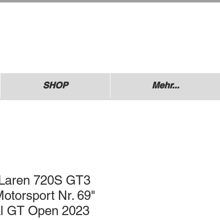
.: +49 (0) 1729355296
esdner Straße 136
640 Coswig
SHOP
Mehr...
Laren 720S GT3
torsport Nr. 69"
al GT Open 2023