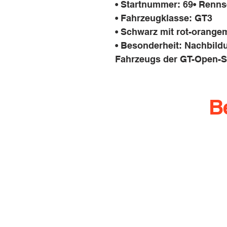
• Startnummer: 69• Renns
• Fahrzeugklasse: GT3
• Schwarz mit rot-orange
• Besonderheit: Nachbil
Fahrzeugs der GT-Open-S
B
info@rennbahn-coswi