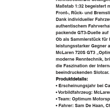
Maßstab 1:32 begeistert m
Front-, Rück- und Bremsli
Dank individueller Fahrz
authentischem Fahrverhal
packende GT3-Duelle auf d
Ob als Sammlerstück für 
leistungsstarker Gegner a
McLaren 720S GT3 „Optim
moderne Renntechnik, bri
die Faszination der Inter
beeindruckenden Slotcar.
Produktdetails:
• Erscheinungsjahr bei Ca
• Vorbildfahrzeug: McLar
• Team: Optimum Motorsp
• Fahrer: Sam De Haan, C