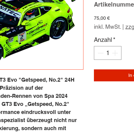
Artikelnumme
Preis
75,00 €
inkl. MwSt.
|
zzg
Anzahl
*
In
3 Evo "Getspeed, No.2" 24H
Präzision auf der
nden-Rennen von Spa 2024
G GT3 Evo „Getspeed, No.2"
rmance eindrucksvoll unter
spezialist überzeugt nicht nur
kierung, sondern auch mit