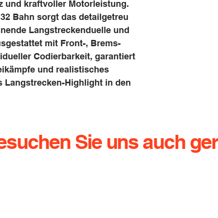
 und kraftvoller Motorleistung.
32 Bahn sorgt das detailgetreu
annende Langstreckenduelle und
sgestattet mit Front-, Brems-
dueller Codierbarkeit, garantiert
ikämpfe und realistisches
es Langstrecken-Highlight in den
esuchen Sie uns auch ger
g.de
Dresdener Straße 136
Te
01640 Coswig
Ha