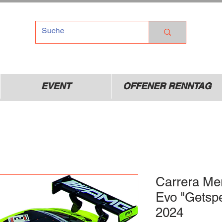
TEL
Dr
01
EVENT
OFFENER RENNTAG
Carrera M
Evo "Getsp
2024