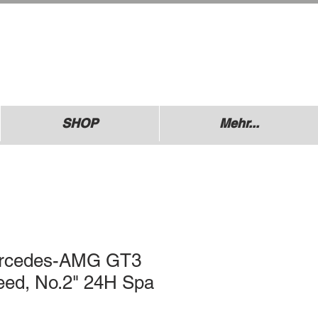
.: +49 (0) 1729355296
esdner Straße 136
640 Coswig
SHOP
Mehr...
ercedes-AMG GT3
eed, No.2" 24H Spa