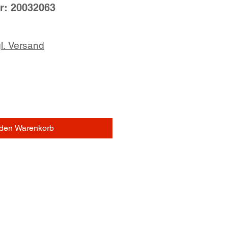
r: 20032063
l. Versand
 den Warenkorb