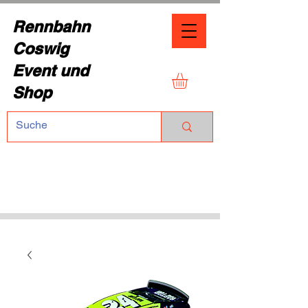
Rennbahn
Coswig
Event und
Shop
TEL.:
+49 (0) 1729355296
Dresdner Straße 136
01640 Coswig