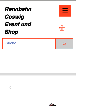
Rennbahn
Coswig
Event und
Shop
TEL.:
+49 (0) 1729355296
Dresdner Straße 136
01640 Coswig