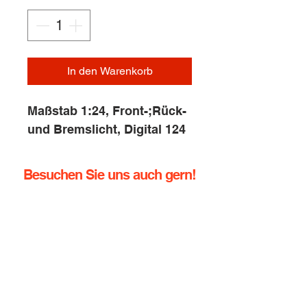
In den Warenkorb
Maßstab 1:24, Front-;Rück-
und Bremslicht, Digital 124
Besuchen Sie uns auch gern!
info@rennbahn-coswig.de
Dresdener Straße 136
01640 Coswig
Tel.:
+49 (0) 352378760
Handy:
+49 (0) 1729355296