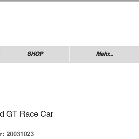
.: +49 (0) 1729355296
esdner Straße 136
640 Coswig
SHOP
Mehr...
rd GT Race Car
r: 20031023