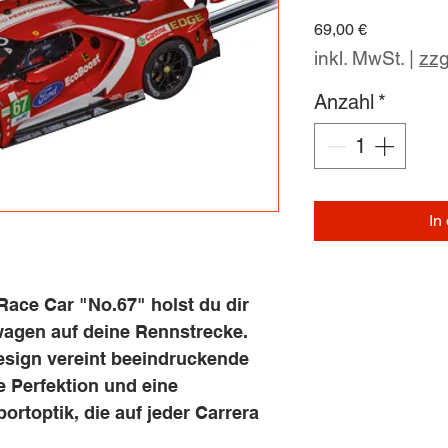
Preis
69,00 €
inkl. MwSt.
|
zzg
Anzahl
*
In
Race Car "No.67" holst du dir
agen auf deine Rennstrecke.
esign vereint beeindruckende
 Perfektion und eine
rtoptik, die auf jeder Carrera