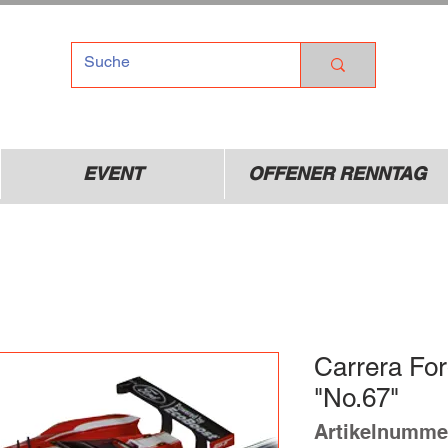
TEL
Dr
01
EVENT
OFFENER RENNTAG
Carrera Fo
"No.67"
Artikelnumme