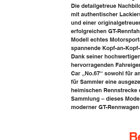
Die detailgetreue Nachbil
mit authentischer Lackie
und einer originalgetreue
erfolgreichen GT-Rennfahr
Modell echtes Motorsport-
spannende Kopf-an-Kopf
Dank seiner hochwertigen
hervorragenden Fahreigen
Car „No.67“ sowohl für am
für Sammler eine ausgeze
heimischen Rennstrecke o
Sammlung – dieses Modell
moderner GT-Rennwagen 
B