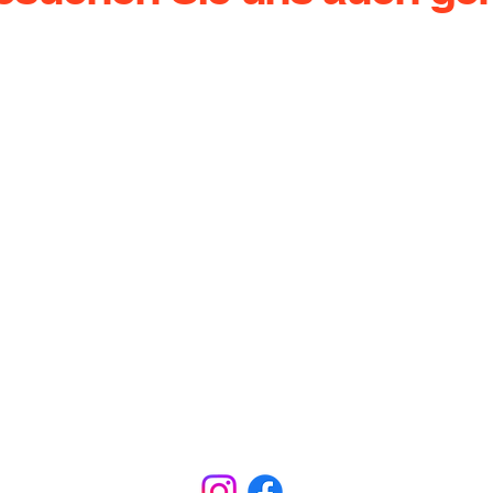
g.de
Dresdener Straße 136
Te
01640 Coswig
Ha