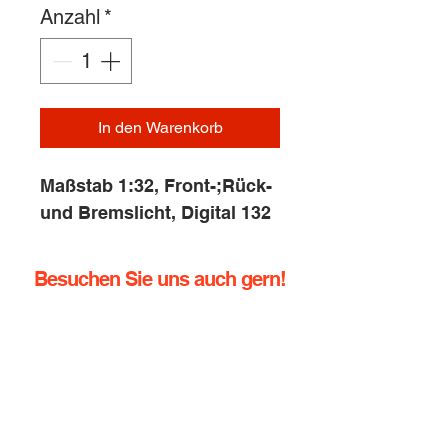
Anzahl
*
In den Warenkorb
Maßstab 1:32, Front-;Rück-
und Bremslicht, Digital 132
Besuchen Sie uns auch gern!
info@rennbahn-coswig.de
Dresdener Straße 136
01640 Coswig
Tel.:
+49 (0) 352378760
Handy:
+49 (0) 1729355296