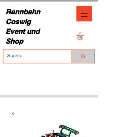
Rennbahn
Coswig
Event und
Shop
TEL.:
+49 (0) 1729355296
Dresdner Straße 136
01640 Coswig