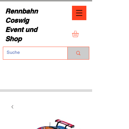
Rennbahn
Coswig
Event und
Shop
TEL.:
+49 (0) 1729355296
Dresdner Straße 136
01640 Coswig