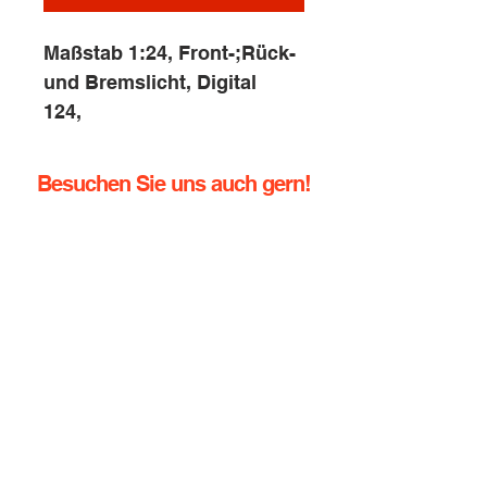
Maßstab 1:24, Front-;Rück-
und Bremslicht, Digital
124,
Besuchen Sie uns auch gern!
info@rennbahn-coswig.de
Dresdener Straße 136
01640 Coswig
Tel.:
+49 (0) 352378760
Handy:
+49 (0) 1729355296