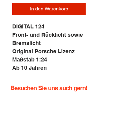
In den Warenkorb
DIGITAL 124
Front- und Rücklicht sowie
Bremslicht
Original Porsche Lizenz
Maßstab 1:24
Ab 10 Jahren
Besuchen Sie uns auch gern!
info@rennbahn-coswig.de
Dresdener Straße 136
01640 Coswig
Tel.:
+49 (0) 352378760
Handy:
+49 (0) 1729355296