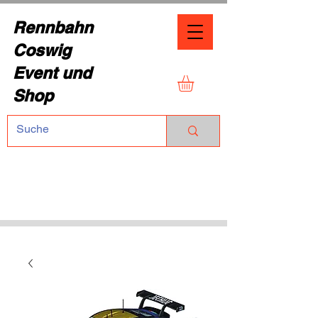
Rennbahn
Coswig
Event und
Shop
TEL.:
+49 (0) 1729355296
Dresdner Straße 136
01640 Coswig