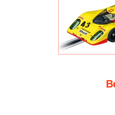
B
info@rennbahn-coswi