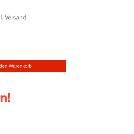
l. Versand
 den Warenkorb
n!
l.: +49 (0) 352378760
ndy: +49 (0) 1729355296