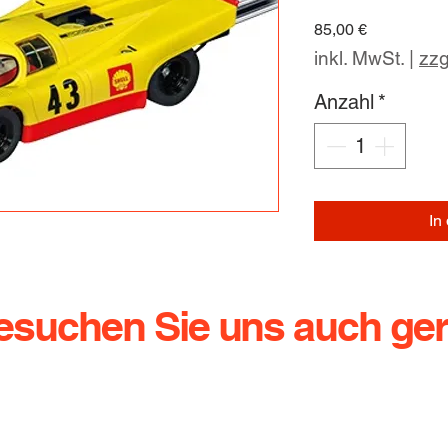
Preis
85,00 €
inkl. MwSt.
|
zzg
Anzahl
*
In
esuchen Sie uns auch ger
g.de
Dresdener Straße 136
Te
01640 Coswig
Ha