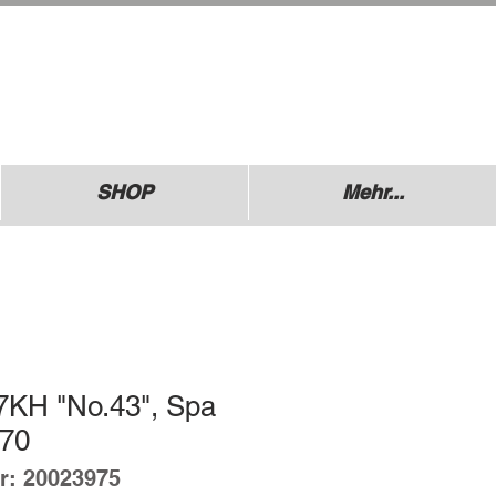
.: +49 (0) 1729355296
esdner Straße 136
640 Coswig
SHOP
Mehr...
7KH "No.43", Spa
970
r: 20023975