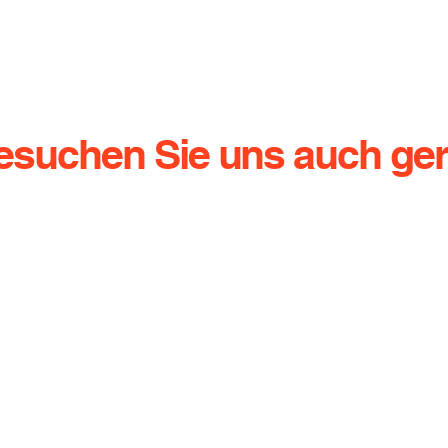
esuchen Sie uns auch ger
g.de
Dresdener Straße 136
Te
01640 Coswig
Ha