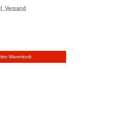
eis
l. Versand
 den Warenkorb