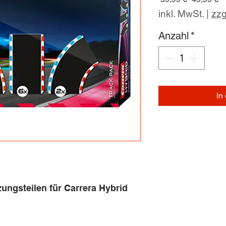
Pr
inkl. MwSt.
|
zzg
Anzahl
*
In
ungsteilen für Carrera Hybrid