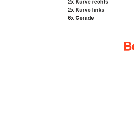
2x Kurve rechts
2x Kurve links
6x Gerade
B
info@rennbahn-coswi