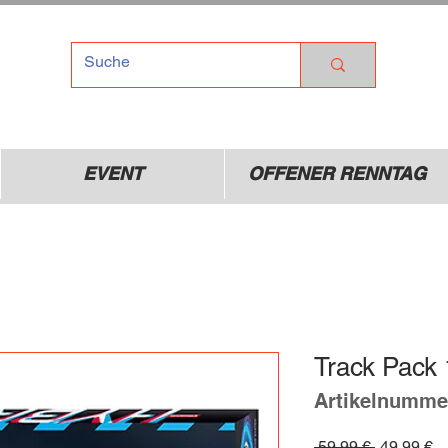
TEL
Dr
01
EVENT
OFFENER RENNTAG
Track Pack 
Artikelnumme
Standardp
Sa
 59,99 € 
49,99 €